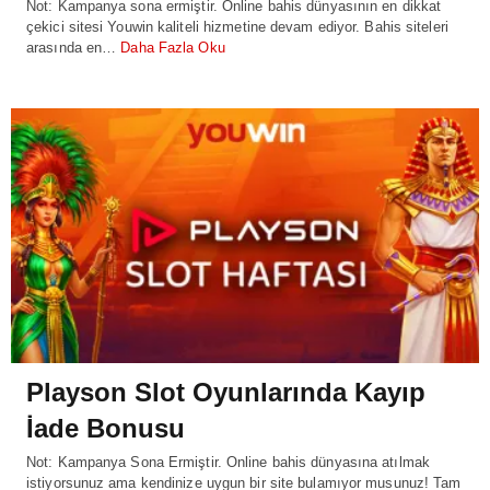
Not: Kampanya sona ermiştir. Online bahis dünyasının en dikkat
çekici sitesi Youwin kaliteli hizmetine devam ediyor. Bahis siteleri
arasında en…
Daha Fazla Oku
Playson Slot Oyunlarında Kayıp
İade Bonusu
Not: Kampanya Sona Ermiştir. Online bahis dünyasına atılmak
istiyorsunuz ama kendinize uygun bir site bulamıyor musunuz! Tam