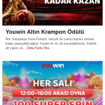
Youwin Altın Krampon Ödülü
Not: Kampanya Sona Ermiştir. Gerçek bir casino keyfini sonuna
kadar yaşayabileceğiniz Youwin ile siz de kazanabilirsiniz. Kaliteli
alt yapısı ve…
Daha Fazla Oku