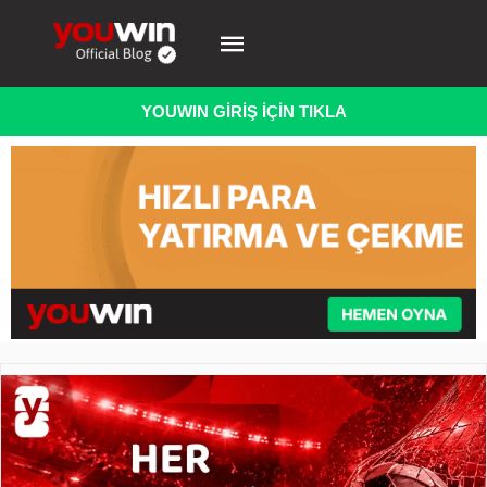
YOUWIN GİRİŞ İÇİN TIKLA