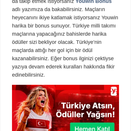
da takip etmek istiyorsanız
Youwin Bonus
adlı yazımıza da bakabilirsiniz. Maçların
heyecanını ikiye katlamak istiyorsanız Youwin
harika bir bonus sunuyor. Türkiye milli takımı
maçlarına yapacağınız bahislerde harika
ödüller sizi bekliyor olacak. Türkiye’nin
maçlarda attığı her gol için bir ödül
kazanabilirsiniz. Eğer bonus ilginizi çektiyse
yazıya devam ederek kuralları hakkında fikir
edinebilirsiniz.