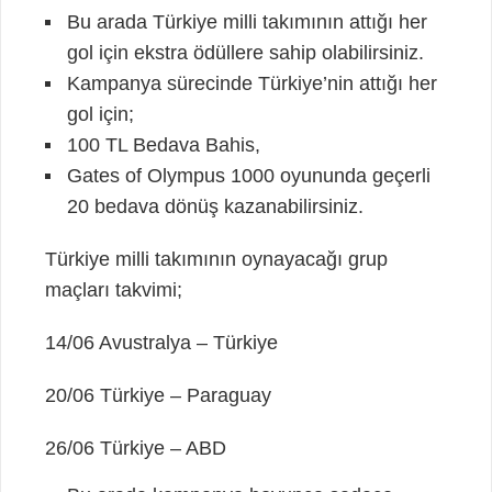
Bu arada Türkiye milli takımının attığı her
gol için ekstra ödüllere sahip olabilirsiniz.
Kampanya sürecinde Türkiye’nin attığı her
gol için;
100 TL Bedava Bahis,
Gates of Olympus 1000 oyununda geçerli
20 bedava dönüş kazanabilirsiniz.
Türkiye milli takımının oynayacağı grup
maçları takvimi;
14/06 Avustralya – Türkiye
20/06 Türkiye – Paraguay
26/06 Türkiye – ABD