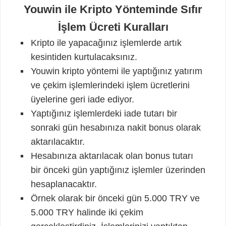
Youwin ile Kripto Yönteminde Sıfır
İşlem Ücreti Kuralları
Kripto ile yapacağınız işlemlerde artık
kesintiden kurtulacaksınız.
Youwin kripto yöntemi ile yaptığınız yatırım
ve çekim işlemlerindeki işlem ücretlerini
üyelerine geri iade ediyor.
Yaptığınız işlemlerdeki iade tutarı bir
sonraki gün hesabınıza nakit bonus olarak
aktarılacaktır.
Hesabınıza aktarılacak olan bonus tutarı
bir önceki gün yaptığınız işlemler üzerinden
hesaplanacaktır.
Örnek olarak bir önceki gün 5.000 TRY ve
5.000 TRY halinde iki çekim