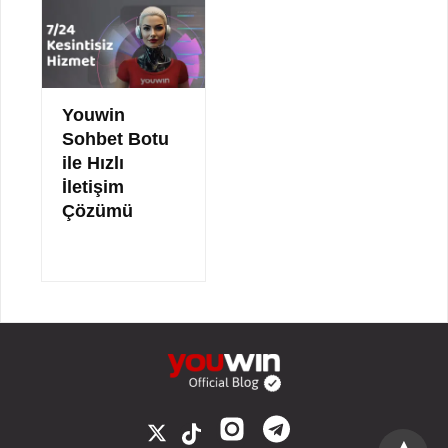
Youwin
Sohbet Botu
ile Hızlı
İletişim
Çözümü