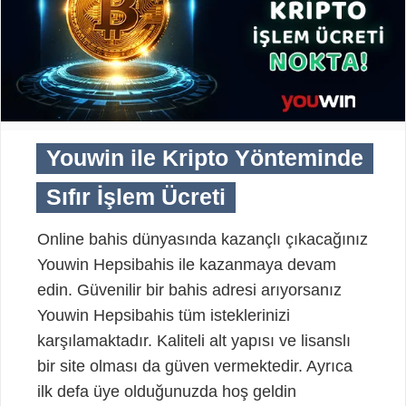
Youwin ile Kripto Yönteminde
Sıfır İşlem Ücreti
Online bahis dünyasında kazançlı çıkacağınız
Youwin Hepsibahis ile kazanmaya devam
edin. Güvenilir bir bahis adresi arıyorsanız
Youwin Hepsibahis tüm isteklerinizi
karşılamaktadır. Kaliteli alt yapısı ve lisanslı
bir site olması da güven vermektedir. Ayrıca
ilk defa üye olduğunuzda hoş geldin