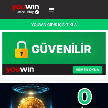
YOUWIN GİRİŞ İÇİN TIKLA