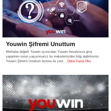
Youwin Şifremi Unuttum
Merhaba değerli Youwin oyuncuları Youwin hesabınıza giriş
yaparken sorun yaşıyorsanız bu makalemizden bilgi alabilirsiniz.
Youwin Şifremi Unuttum butonu ile yeni…
Daha Fazla Oku