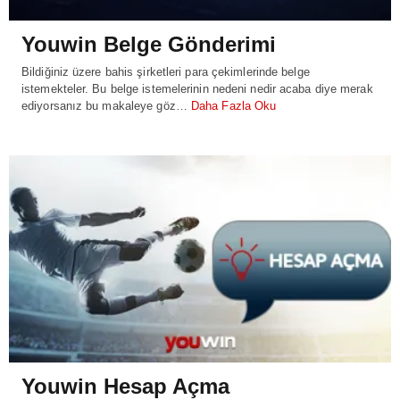
Youwin Belge Gönderimi
Bildiğiniz üzere bahis şirketleri para çekimlerinde belge
istemekteler. Bu belge istemelerinin nedeni nedir acaba diye merak
ediyorsanız bu makaleye göz…
Daha Fazla Oku
Youwin Hesap Açma