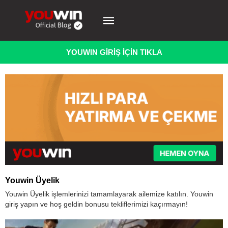
YOUWIN GİRİŞ İÇİN TIKLA
Youwin Üyelik
Youwin Üyelik işlemlerinizi tamamlayarak ailemize katılın. Youwin
giriş yapın ve hoş geldin bonusu tekliflerimizi kaçırmayın!