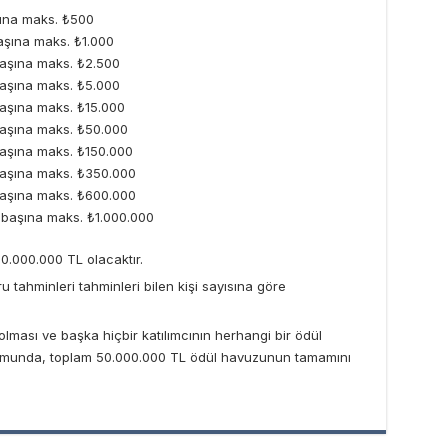
ına maks. ₺500
aşına maks. ₺1.000
aşına maks. ₺2.500
aşına maks. ₺5.000
aşına maks. ₺15.000
başına maks. ₺50.000
aşına maks. ₺150.000
başına maks. ₺350.000
başına maks. ₺600.000
 başına maks. ₺1.000.000
0.000.000 TL olacaktır.
 tahminleri tahminleri bilen kişi sayısına göre
olması ve başka hiçbir katılımcının herhangi bir ödül
unda, toplam 50.000.000 TL ödül havuzunun tamamını