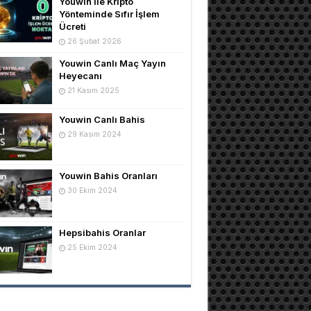
Youwin ile Kripto
Yönteminde Sıfır İşlem
Ücreti
26 Şubat 2026
Youwin Canlı Maç Yayın
Heyecanı
21 Kasım 2025
Youwin Canlı Bahis
29 Kasım 2024
Youwin Bahis Oranları
30 Ekim 2024
Hepsibahis Oranlar
25 Ekim 2024