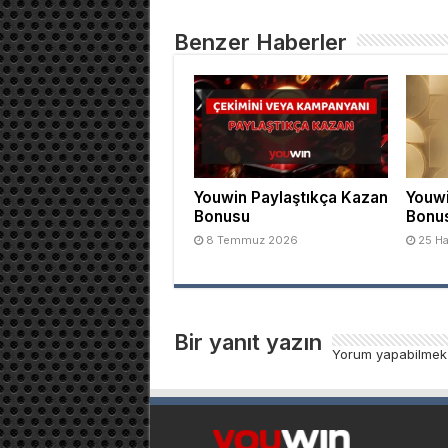
Benzer Haberler
Youwin Paylaştıkça Kazan
Youwi
Bonusu
Bonu
8 Temmuz 2026
25 H
Bir yanıt yazın
Yorum yapabilmek