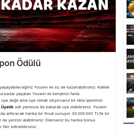
mpon Ödülü
şayabileceğiniz Youwin ile siz de kazanabilirsiniz. Kaliteli
a kadar yaşatan Youwin ile kendinizi farklı
üye değil ama üye olmak istiyorsanız bir tıkla işleminizi
 Üyelik
adlı yazımıza da bakarak üye olabilirsiniz. Youwin
arttıracak harika bir fırsat sunuyor. 50.000.000 TL’lik bir
e yerinizi alabilirsiniz. Dilerseniz bu harika bonus
ikir edinebilirsiniz.