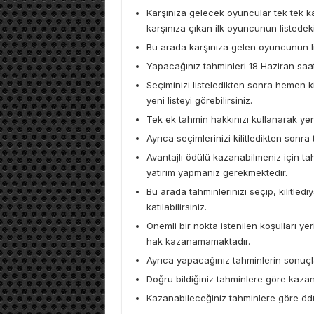
Karşınıza gelecek oyuncular tek tek ka
karşınıza çıkan ilk oyuncunun listedeki
Bu arada karşınıza gelen oyuncunun l
Yapacağınız tahminleri 18 Haziran saat 
Seçiminizi listeledikten sonra hemen kil
yeni listeyi görebilirsiniz.
Tek ek tahmin hakkınızı kullanarak yeni 
Ayrıca seçimlerinizi kilitledikten sonra
Avantajlı ödülü kazanabilmeniz için t
yatırım yapmanız gerekmektedir.
Bu arada tahminlerinizi seçip, kilitledi
katılabilirsiniz.
Önemli bir nokta istenilen koşulları ye
hak kazanamamaktadır.
Ayrıca yapacağınız tahminlerin sonuçla
Doğru bildiğiniz tahminlere göre kazand
Kazanabileceğiniz tahminlere göre ödül