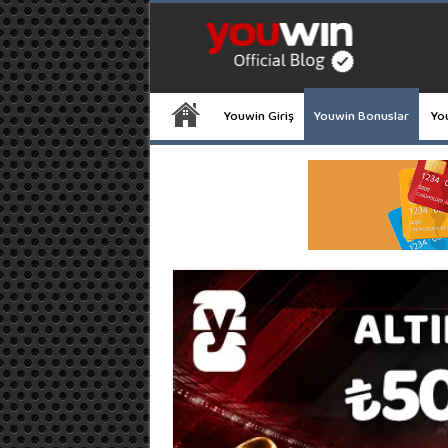
Youwin Giriş
Youwin Bonuslar
Yo