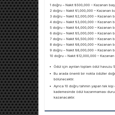
1 doğru – Nakit ₺500,000 – Kazanan baş
2 doğru – Nakit ₺1,000,000 – Kazanan b
3 doğru – Nakit ₺2,000,000 – Kazanan b
4 doğru – Nakit ₺3,000,000 – Kazanan b
5 doğru – Nakit ₺4,000,000 – Kazanan b
6 doğru – Nakit ₺5,000,000 – Kazanan 
7 doğru – Nakit ₺6,500,000 – Kazanan b
8 doğru – Nakit ₺8,000,000 – Kazanan 
9 doğru – Nakit ₺8,000,000 – Kazanan 
10 doğru – Nakit ₺12,000,000 – Kazanan
Ödül için ayrılan toplam ödül havuzu 5
Bu arada önemli bir nokta ödüller doğru
bölünecektir.
Ayrıca 10 doğru tahmin yapan tek kişi 
kademesinde ödül kazanmaması durum
kazanacaktır.