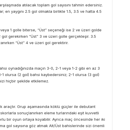
şılaşmada atılacak toplam gol sayısını tahmin edersiniz.
r; en yaygını 2.5 gol olmakla birlikte 1.5, 3.5 ve hatta 4.5
veya 1 golle biterse, “Üst” seçeneği ise 2 ve üzeri golde
2 gol gerekirken “Üst” 3 ve üzeri golle gerçekleşir. 3.5
anırken “Üst” 4 ve üzeri gol gerektirir.
si oynadığınızda maçın 3-0, 2-1 veya 1-2 gibi en az 3
-1 olursa (2 gol) bahsi kaybedersiniz; 2-1 olursa (3 gol)
zi hiçbir şekilde etkilemez.
itik araçtır. Grup aşamasında köklü güçler ile debutant
 skorlarla sonuçlanırken eleme turlarındaki eşit kuvvetli
rlu bir oyun ortaya koyabilir. Ayrıca maç öncesinde her iki
ma gol sayısına göz atmak Alt/Üst bahislerinde sizi önemli