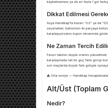
kaybetmemesi ya da en fazla 1 gol farkıyl
Dikkat Edilmesi Gerek
Asya Handikap’ta bazen “0.0” ya da “0/0.
seçenekler, bahsinizin iki parçaya bölüne
karşılaşıyorsanız kupon ekranında göster
Ne Zaman Tercih Edili
Favori takımın düşük oranını yükseltmek 
karşılaşmada net bir güç farkı görüp bun
son maçlarda büyük fark golüyle oynayan
⚠️ Orta seviye — Handikap hesaplamalar
Alt/Üst (Toplam G
Nedir?