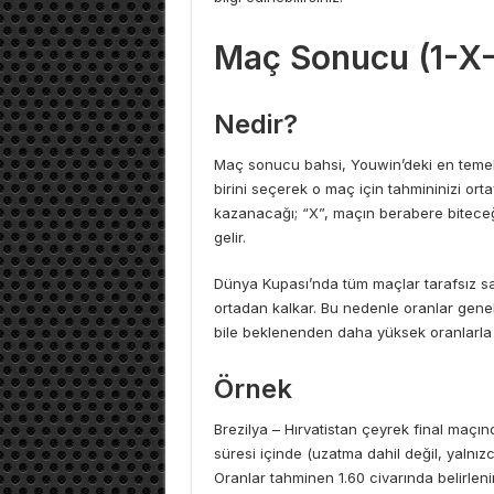
Maç Sonucu (1-X-
Nedir?
Maç sonucu bahsi, Youwin’deki en temel
birini seçerek o maç için tahmininizi ort
kazanacağı; “X”, maçın berabere biteceğ
gelir.
Dünya Kupası’nda tüm maçlar tarafsız s
ortadan kalkar. Bu nedenle oranlar genelli
bile beklenenden daha yüksek oranlarla ka
Örnek
Brezilya – Hırvatistan çeyrek final maçın
süresi içinde (uzatma dahil değil, yalnız
Oranlar tahminen 1.60 civarında belirlenir