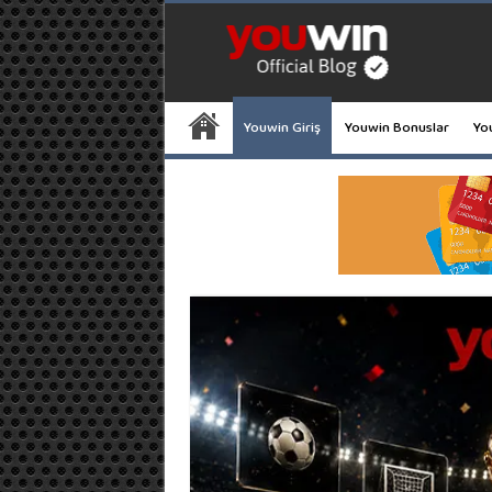
Youwin Giriş
Youwin Bonuslar
Yo