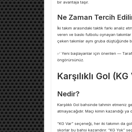
bir avantaja taşır.
Ne Zaman Tercih Edili
İki takım arasındaki taktik farkı analiz 
veren ve baskı futbolu oynayan takımlar 
çeken takımlar aynı gruba düştüğünde bu 
✅ Yeni başlayanlar için önerilen — Taraf
öngörürsünüz.
Karşılıklı Gol (KG
Nedir?
Karşılıklı Gol bahsinde tahmin etmeniz ge
atmayacağıdır. Maçı kimin kazandığı ya d
“KG Var” seçeneği, her iki takımın da gol
skorlar bu bahsi kazandırır. “KG Yok” se