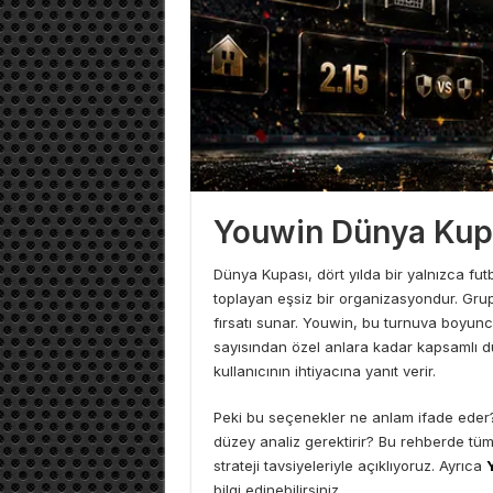
Youwin Dünya Kupa
Dünya Kupası, dört yılda bir yalnızca fut
toplayan eşsiz bir organizasyondur. Gru
fırsatı sunar. Youwin, bu turnuva boyunc
sayısından özel anlara kadar kapsamlı d
kullanıcının ihtiyacına yanıt verir.
Peki bu seçenekler ne anlam ifade eder? 
düzey analiz gerektirir? Bu rehberde tüm 
strateji tavsiyeleriyle açıklıyoruz. Ayrıca
bilgi edinebilirsiniz.