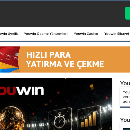
uwin Üyelik
Youwin Ödeme Yöntemleri
Youwin Casino
Youwin Şikayet
You
Youw
verm
adre
You