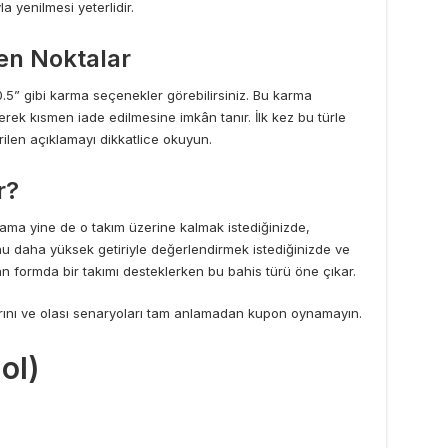
a yenilmesi yeterlidir.
en Noktalar
5” gibi karma seçenekler görebilirsiniz. Bu karma
rek kısmen iade edilmesine imkân tanır. İlk kez bu türle
ilen açıklamayı dikkatlice okuyun.
r?
ama yine de o takım üzerine kalmak istediğinizde,
u daha yüksek getiriyle değerlendirmek istediğinizde ve
 formda bir takımı desteklerken bu bahis türü öne çıkar.
ını ve olası senaryoları tam anlamadan kupon oynamayın.
ol)