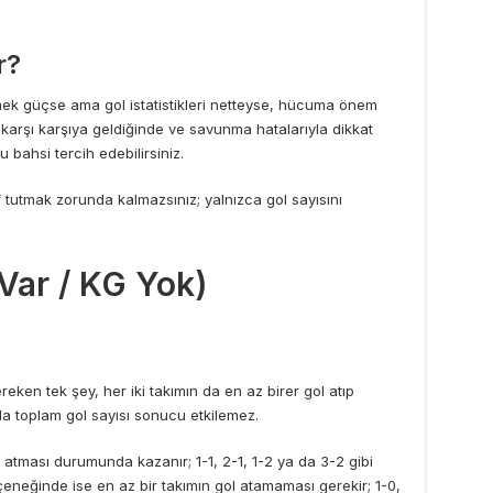
r?
etmek güçse ama gol istatistikleri netteyse, hücuma önem
karşı karşıya geldiğinde ve savunma hatalarıyla dikkat
bahsi tercih edebilirsiniz.
 tutmak zorunda kalmazsınız; yalnızca gol sayısını
 Var / KG Yok)
reken tek şey, her iki takımın da en az birer gol atıp
a toplam gol sayısı sonucu etkilemez.
 atması durumunda kazanır; 1-1, 2-1, 1-2 ya da 3-2 gibi
çeneğinde ise en az bir takımın gol atamaması gerekir; 1-0,