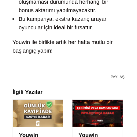
oluşmaması durumunda herhangi bir
bonus aktarımı yapılmayacaktır.
Bu kampanya, ekstra kazanç arayan
oyuncular için ideal bir fırsattır.
Youwin ile birlikte artık her hafta mutlu bir
başlangıç yapın!
PAYLAŞ
İlgili Yazılar
Youwin
Youwin