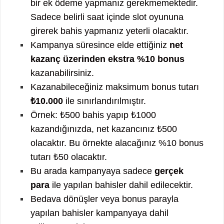
bir ek ödeme yapmanız gerekmemektedir.
Sadece belirli saat içinde slot oyununa
girerek bahis yapmanız yeterli olacaktır.
Kampanya süresince elde ettiğiniz
net
kazanç üzerinden
ekstra
%10 bonus
kazanabilirsiniz.
Kazanabileceğiniz maksimum bonus tutarı
₺10.000
ile sınırlandırılmıştır.
Örnek: ₺500 bahis yapıp ₺1000
kazandığınızda, net kazancınız ₺500
olacaktır. Bu örnekte alacağınız %10 bonus
tutarı ₺50 olacaktır.
Bu arada k
ampanyaya sadece
gerçek
para
ile yapılan bahisler dahil edil
ecektir
.
Bedava dönüşler veya bonus parayla
yapılan bahisler kampanyaya dahil