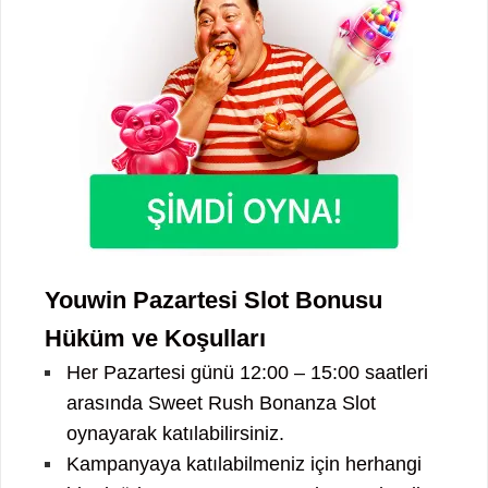
Youwin Pazartesi Slot Bonusu
Hüküm ve Koşulları
Her Pazartesi günü 12:00 – 15:00 saatleri
arasında Sweet Rush Bonanza Slot
oynayarak katılabilirsiniz.
Kampanyaya katılabilmeniz için herhangi