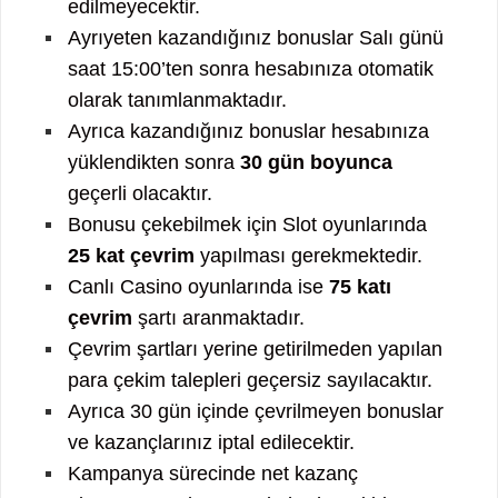
edilmeyecektir.
Ayrıyeten kazandığınız bonuslar Salı günü
saat 15:00’ten sonra hesabınıza otomatik
olarak tanımlanmaktadır.
Ayrıca kazandığınız b
onus
lar
hesabınıza
yüklendikten sonra
30 gün boyunca
geçerli olacaktır.
Bonusu çekebilmek için Slot oyunlarında
25 kat çevrim
yapılması gerek
mektedir
.
Canlı Casino oyunlarında ise
75 katı
çevrim
şartı aran
maktadır
.
Çevrim şartları yerine getirilmeden yapılan
para çekim talepleri geçersiz sayılacaktır.
Ayrıca 30 gün içinde çevrilmeyen bonuslar
ve kazançlarınız iptal edilecektir.
Kampanya sürecinde net kazanç